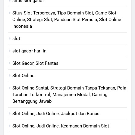
situs slot gacor
Situs Slot Terpercaya, Tips Bermain Slot, Game Slot
Online, Strategi Slot, Panduan Slot Pemula, Slot Online
Indonesia
slot
slot gacor hari ini
Slot Gacor, Slot Fantasi
Slot Online
Slot Online Santai, Strategi Bermain Tanpa Tekanan, Pola
Taruhan Terkontrol, Manajemen Modal, Gaming
Bertanggung Jawab
Slot Online, Judi Online, Jackpot dan Bonus
Slot Online, Judi Online, Keamanan Bermain Slot