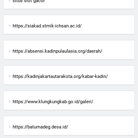
situs slot gacor
https://siakad.stmik-ichsan.ac.id/
https://absensi.kadinpulaulasia.org/daerah/
https://kadinjakartautarakota.org/kabar-kadin/
https://www.klungkungkab.go.id/galeri/
https://batumadeg.desa.id/