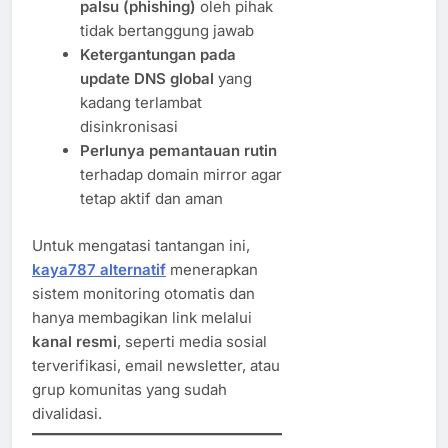
palsu (phishing)
oleh pihak
tidak bertanggung jawab
Ketergantungan pada
update DNS global
yang
kadang terlambat
disinkronisasi
Perlunya pemantauan rutin
terhadap domain mirror agar
tetap aktif dan aman
Untuk mengatasi tantangan ini,
kaya787 alternatif
menerapkan
sistem monitoring otomatis dan
hanya membagikan link melalui
kanal resmi
, seperti media sosial
terverifikasi, email newsletter, atau
grup komunitas yang sudah
divalidasi.