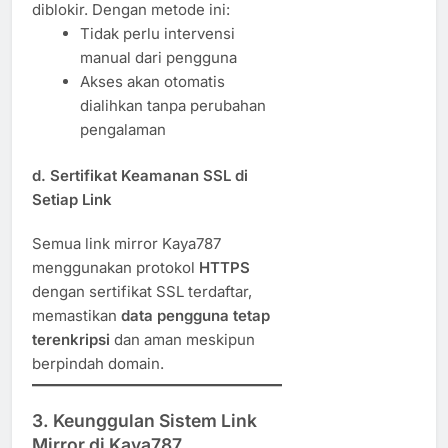
diblokir. Dengan metode ini:
Tidak perlu intervensi
manual dari pengguna
Akses akan otomatis
dialihkan tanpa perubahan
pengalaman
d.
Sertifikat Keamanan SSL di
Setiap Link
Semua link mirror Kaya787
menggunakan protokol
HTTPS
dengan sertifikat SSL terdaftar,
memastikan
data pengguna tetap
terenkripsi
dan aman meskipun
berpindah domain.
3. Keunggulan Sistem Link
Mirror di Kaya787