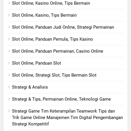
Slot Online, Kasino Online, Tips Bermain
Slot Online, Kasino, Tips Bermain
Slot Online, Panduan Judi Online, Strategi Permainan
Slot Online, Panduan Pemula, Tips Kasino
Slot Online, Panduan Permainan, Casino Online
Slot Online, Panduan Slot
Slot Online, Strategi Slot, Tips Bermain Slot
Strategi & Analisis
Strategi & Tips, Permainan Online, Teknologi Game
Strategi Game Tim Keterampilan Teamwork Tips dan
Trik Game Online Manajemen Tim Digital Pengembangan
Strategi Kompetitif