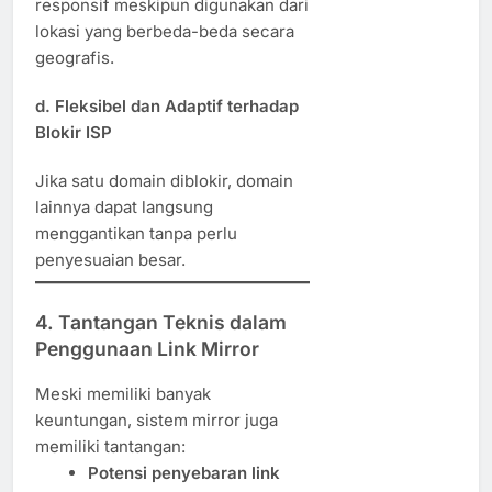
responsif meskipun digunakan dari
lokasi yang berbeda-beda secara
geografis.
d.
Fleksibel dan Adaptif terhadap
Blokir ISP
Jika satu domain diblokir, domain
lainnya dapat langsung
menggantikan tanpa perlu
penyesuaian besar.
4. Tantangan Teknis dalam
Penggunaan Link Mirror
Meski memiliki banyak
keuntungan, sistem mirror juga
memiliki tantangan:
Potensi penyebaran link