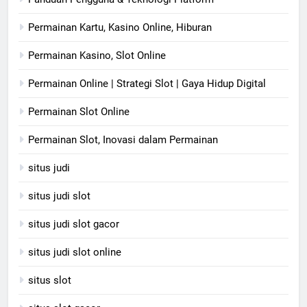
Permainan Kartu, Kasino Online, Hiburan
Permainan Kasino, Slot Online
Permainan Online | Strategi Slot | Gaya Hidup Digital
Permainan Slot Online
Permainan Slot, Inovasi dalam Permainan
situs judi
situs judi slot
situs judi slot gacor
situs judi slot online
situs slot