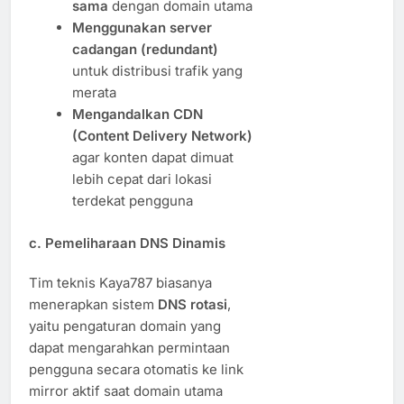
sama
dengan domain utama
Menggunakan server
cadangan (redundant)
untuk distribusi trafik yang
merata
Mengandalkan CDN
(Content Delivery Network)
agar konten dapat dimuat
lebih cepat dari lokasi
terdekat pengguna
c.
Pemeliharaan DNS Dinamis
Tim teknis Kaya787 biasanya
menerapkan sistem
DNS rotasi
,
yaitu pengaturan domain yang
dapat mengarahkan permintaan
pengguna secara otomatis ke link
mirror aktif saat domain utama