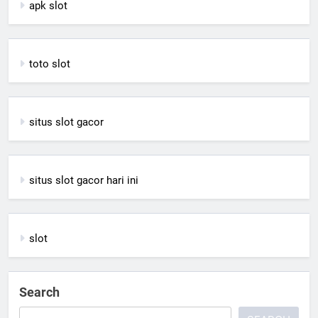
apk slot
toto slot
situs slot gacor
situs slot gacor hari ini
slot
Search