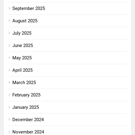
September 2025
August 2025
July 2025
June 2025
May 2025
April 2025
March 2025
February 2025
January 2025
December 2024
November 2024