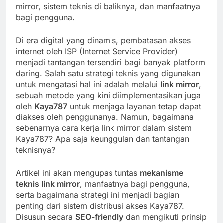
mirror, sistem teknis di baliknya, dan manfaatnya
bagi pengguna.
Di era digital yang dinamis, pembatasan akses
internet oleh ISP (Internet Service Provider)
menjadi tantangan tersendiri bagi banyak platform
daring. Salah satu strategi teknis yang digunakan
untuk mengatasi hal ini adalah melalui
link mirror
,
sebuah metode yang kini diimplementasikan juga
oleh
Kaya787
untuk menjaga layanan tetap dapat
diakses oleh penggunanya. Namun, bagaimana
sebenarnya cara kerja link mirror dalam sistem
Kaya787? Apa saja keunggulan dan tantangan
teknisnya?
Artikel ini akan mengupas tuntas
mekanisme
teknis link mirror
, manfaatnya bagi pengguna,
serta bagaimana strategi ini menjadi bagian
penting dari sistem distribusi akses Kaya787.
Disusun secara
SEO-friendly
dan mengikuti prinsip