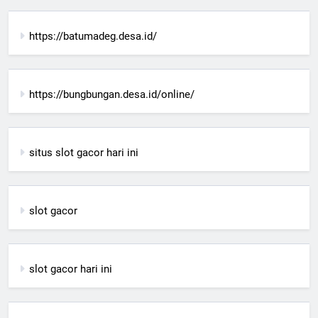
https://batumadeg.desa.id/
https://bungbungan.desa.id/online/
situs slot gacor hari ini
slot gacor
slot gacor hari ini