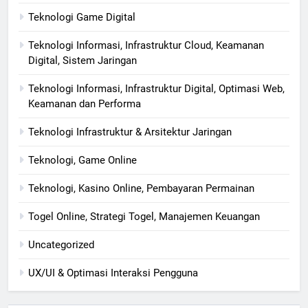
Teknologi Game Digital
Teknologi Informasi, Infrastruktur Cloud, Keamanan
Digital, Sistem Jaringan
Teknologi Informasi, Infrastruktur Digital, Optimasi Web,
Keamanan dan Performa
Teknologi Infrastruktur & Arsitektur Jaringan
Teknologi, Game Online
Teknologi, Kasino Online, Pembayaran Permainan
Togel Online, Strategi Togel, Manajemen Keuangan
Uncategorized
UX/UI & Optimasi Interaksi Pengguna