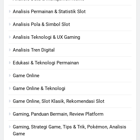
Analisis Permainan & Statistik Slot
Analisis Pola & Simbol Slot
Analisis Teknologi & UX Gaming
Analisis Tren Digital
Edukasi & Teknologi Permainan
Game Online
Game Online & Teknologi
Game Online, Slot Klasik, Rekomendasi Slot
Gaming, Panduan Bermain, Review Platform
Gaming, Strategi Game, Tips & Trik, Pokémon, Analisis
Game