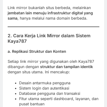
Link mirror bukanlah situs berbeda, melainkan
jembatan lain menuju infrastruktur digital yang
sama
, hanya melalui nama domain berbeda.
2. Cara Kerja Link Mirror dalam Sistem
Kaya787
a.
Replikasi Struktur dan Konten
Setiap link mirror yang digunakan oleh Kaya787
dibangun dengan
struktur dan tampilan identik
dengan situs utama. Ini mencakup:
Desain antarmuka pengguna
Sistem login dan autentikasi
Database pengguna dan transaksi
Fitur utama seperti dashboard, layanan, dan
pusat bantuan