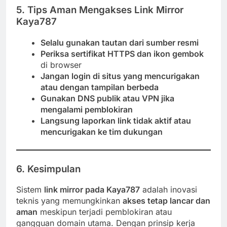
5. Tips Aman Mengakses Link Mirror
Kaya787
Selalu gunakan tautan dari sumber resmi
Periksa sertifikat HTTPS dan ikon gembok
di browser
Jangan login di situs yang mencurigakan
atau dengan tampilan berbeda
Gunakan DNS publik atau VPN jika
mengalami pemblokiran
Langsung laporkan link tidak aktif atau
mencurigakan ke tim dukungan
6. Kesimpulan
Sistem
link mirror pada Kaya787
adalah inovasi
teknis yang memungkinkan
akses tetap lancar dan
aman
meskipun terjadi pemblokiran atau
gangguan domain utama. Dengan prinsip kerja