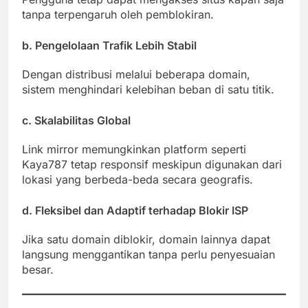
tanpa terpengaruh oleh pemblokiran.
b.
Pengelolaan Trafik Lebih Stabil
Dengan distribusi melalui beberapa domain,
sistem menghindari kelebihan beban di satu titik.
c.
Skalabilitas Global
Link mirror memungkinkan platform seperti
Kaya787 tetap responsif meskipun digunakan dari
lokasi yang berbeda-beda secara geografis.
d.
Fleksibel dan Adaptif terhadap Blokir ISP
Jika satu domain diblokir, domain lainnya dapat
langsung menggantikan tanpa perlu penyesuaian
besar.