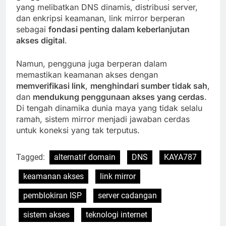
yang melibatkan DNS dinamis, distribusi server,
dan enkripsi keamanan, link mirror berperan
sebagai
fondasi penting dalam keberlanjutan
akses digital
.
Namun, pengguna juga berperan dalam
memastikan keamanan akses dengan
memverifikasi link
,
menghindari sumber tidak sah
,
dan
mendukung penggunaan akses yang cerdas
.
Di tengah dinamika dunia maya yang tidak selalu
ramah, sistem mirror menjadi jawaban cerdas
untuk koneksi yang tak terputus.
Tagged:
alternatif domain
DNS
KAYA787
keamanan akses
link mirror
pemblokiran ISP
server cadangan
sistem akses
teknologi internet