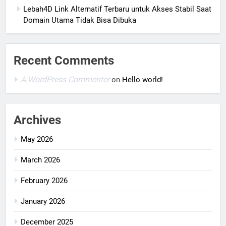
Lebah4D Link Alternatif Terbaru untuk Akses Stabil Saat
Domain Utama Tidak Bisa Dibuka
Recent Comments
A WordPress Commenter
on
Hello world!
Archives
May 2026
March 2026
February 2026
January 2026
December 2025