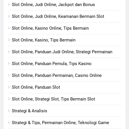
Slot Online, Judi Online, Jackpot dan Bonus
Slot Online, Judi Online, Keamanan Bermain Slot
Slot Online, Kasino Online, Tips Bermain
Slot Online, Kasino, Tips Bermain
Slot Online, Panduan Judi Online, Strategi Permainan
Slot Online, Panduan Pemula, Tips Kasino
Slot Online, Panduan Permainan, Casino Online
Slot Online, Panduan Slot
Slot Online, Strategi Slot, Tips Bermain Slot
Strategi & Analisis
Strategi & Tips, Permainan Online, Teknologi Game