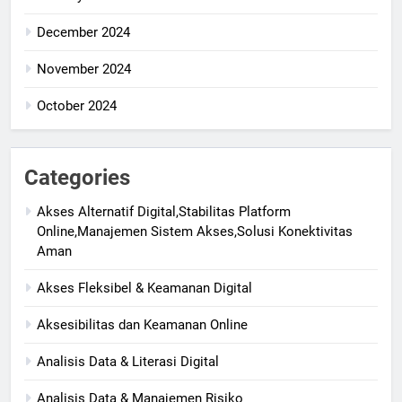
December 2024
November 2024
October 2024
Categories
Akses Alternatif Digital,Stabilitas Platform
Online,Manajemen Sistem Akses,Solusi Konektivitas
Aman
Akses Fleksibel & Keamanan Digital
Aksesibilitas dan Keamanan Online
Analisis Data & Literasi Digital
Analisis Data & Manajemen Risiko