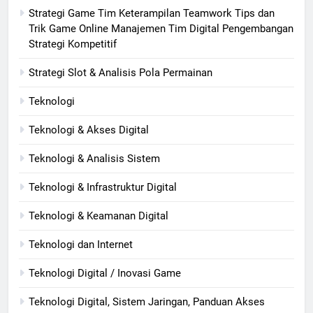
Strategi Game Tim Keterampilan Teamwork Tips dan
Trik Game Online Manajemen Tim Digital Pengembangan
Strategi Kompetitif
Strategi Slot & Analisis Pola Permainan
Teknologi
Teknologi & Akses Digital
Teknologi & Analisis Sistem
Teknologi & Infrastruktur Digital
Teknologi & Keamanan Digital
Teknologi dan Internet
Teknologi Digital / Inovasi Game
Teknologi Digital, Sistem Jaringan, Panduan Akses