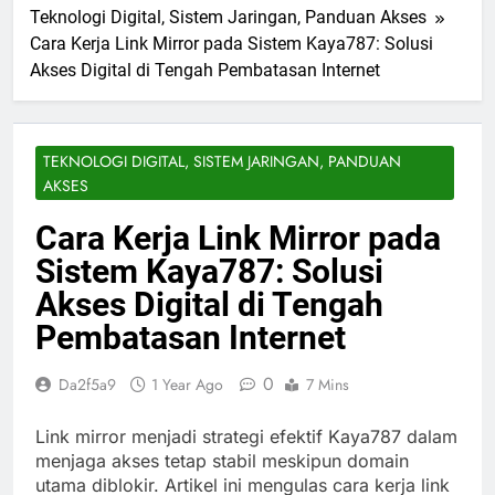
Teknologi Digital, Sistem Jaringan, Panduan Akses
Cara Kerja Link Mirror pada Sistem Kaya787: Solusi
Akses Digital di Tengah Pembatasan Internet
TEKNOLOGI DIGITAL, SISTEM JARINGAN, PANDUAN
AKSES
Cara Kerja Link Mirror pada
Sistem Kaya787: Solusi
Akses Digital di Tengah
Pembatasan Internet
0
Da2f5a9
1 Year Ago
7 Mins
Link mirror menjadi strategi efektif Kaya787 dalam
menjaga akses tetap stabil meskipun domain
utama diblokir. Artikel ini mengulas cara kerja link