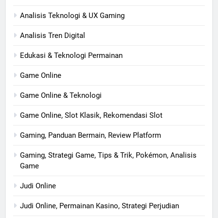
Analisis Teknologi & UX Gaming
Analisis Tren Digital
Edukasi & Teknologi Permainan
Game Online
Game Online & Teknologi
Game Online, Slot Klasik, Rekomendasi Slot
Gaming, Panduan Bermain, Review Platform
Gaming, Strategi Game, Tips & Trik, Pokémon, Analisis
Game
Judi Online
Judi Online, Permainan Kasino, Strategi Perjudian