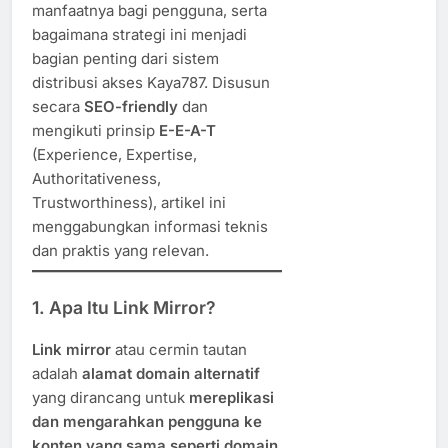
manfaatnya bagi pengguna, serta
bagaimana strategi ini menjadi
bagian penting dari sistem
distribusi akses Kaya787. Disusun
secara
SEO-friendly
dan
mengikuti prinsip
E-E-A-T
(Experience, Expertise,
Authoritativeness,
Trustworthiness), artikel ini
menggabungkan informasi teknis
dan praktis yang relevan.
1. Apa Itu Link Mirror?
Link mirror
atau cermin tautan
adalah
alamat domain alternatif
yang dirancang untuk
mereplikasi
dan mengarahkan pengguna ke
konten yang sama seperti domain