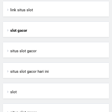
link situs slot
slot gacor
situs slot gacor
situs slot gacor hari ini
slot