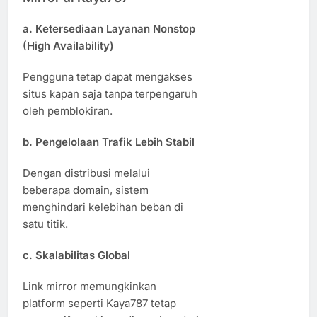
a.
Ketersediaan Layanan Nonstop
(High Availability)
Pengguna tetap dapat mengakses
situs kapan saja tanpa terpengaruh
oleh pemblokiran.
b.
Pengelolaan Trafik Lebih Stabil
Dengan distribusi melalui
beberapa domain, sistem
menghindari kelebihan beban di
satu titik.
c.
Skalabilitas Global
Link mirror memungkinkan
platform seperti Kaya787 tetap