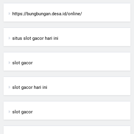
https://bungbungan.desa.id/online/
situs slot gacor hari ini
slot gacor
slot gacor hari ini
slot gacor