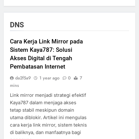
DNS
Cara Kerja Link Mirror pada
Sistem Kaya787: Solusi
Akses Digital di Tengah
Pembatasan Internet
da2f5a9
1 year ago
0
7
mins
Link mirror menjadi strategi efektif
Kaya787 dalam menjaga akses
tetap stabil meskipun domain
utama diblokir. Artikel ini mengulas
cara kerja link mirror, sistem teknis
di baliknya, dan manfaatnya bagi