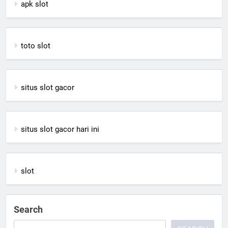
apk slot
toto slot
situs slot gacor
situs slot gacor hari ini
slot
Search