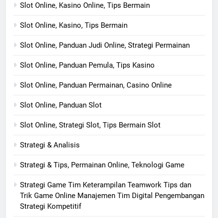
Slot Online, Kasino Online, Tips Bermain
Slot Online, Kasino, Tips Bermain
Slot Online, Panduan Judi Online, Strategi Permainan
Slot Online, Panduan Pemula, Tips Kasino
Slot Online, Panduan Permainan, Casino Online
Slot Online, Panduan Slot
Slot Online, Strategi Slot, Tips Bermain Slot
Strategi & Analisis
Strategi & Tips, Permainan Online, Teknologi Game
Strategi Game Tim Keterampilan Teamwork Tips dan
Trik Game Online Manajemen Tim Digital Pengembangan
Strategi Kompetitif