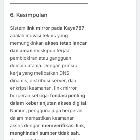
6. Kesimpulan
Sistem
link mirror pada Kaya787
adalah inovasi teknis yang
memungkinkan
akses tetap lancar
dan aman
meskipun terjadi
pemblokiran atau gangguan
domain utama. Dengan prinsip
kerja yang melibatkan DNS
dinamis, distribusi server, dan
enkripsi keamanan, link mirror
berperan sebagai
fondasi penting
dalam keberlanjutan akses digital
.
Namun, pengguna juga berperan
dalam memastikan keamanan
akses dengan
memverifikasi link
,
menghindari sumber tidak sah
,