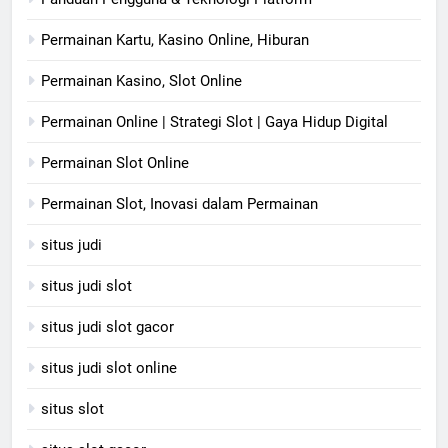
Permainan Kartu, Kasino Online, Hiburan
Permainan Kasino, Slot Online
Permainan Online | Strategi Slot | Gaya Hidup Digital
Permainan Slot Online
Permainan Slot, Inovasi dalam Permainan
situs judi
situs judi slot
situs judi slot gacor
situs judi slot online
situs slot