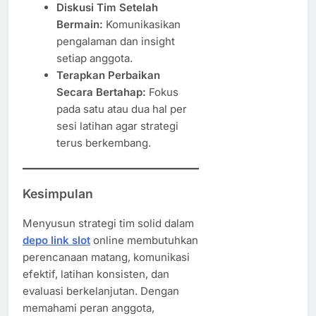
Diskusi Tim Setelah
Bermain:
Komunikasikan
pengalaman dan insight
setiap anggota.
Terapkan Perbaikan
Secara Bertahap:
Fokus
pada satu atau dua hal per
sesi latihan agar strategi
terus berkembang.
Kesimpulan
Menyusun strategi tim solid dalam
depo link slot
online membutuhkan
perencanaan matang, komunikasi
efektif, latihan konsisten, dan
evaluasi berkelanjutan. Dengan
memahami peran anggota,