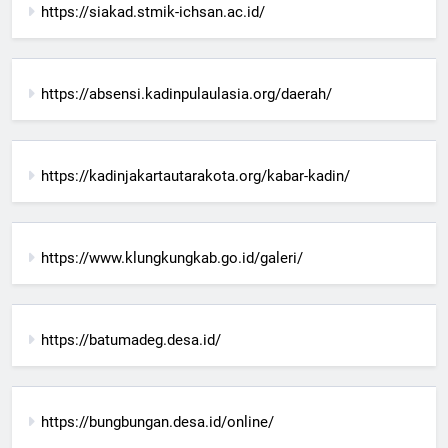
https://siakad.stmik-ichsan.ac.id/
https://absensi.kadinpulaulasia.org/daerah/
https://kadinjakartautarakota.org/kabar-kadin/
https://www.klungkungkab.go.id/galeri/
https://batumadeg.desa.id/
https://bungbungan.desa.id/online/