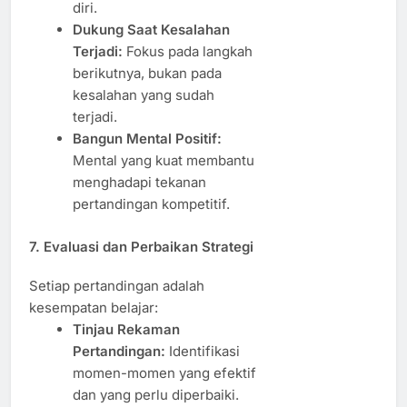
diri.
Dukung Saat Kesalahan
Terjadi:
Fokus pada langkah
berikutnya, bukan pada
kesalahan yang sudah
terjadi.
Bangun Mental Positif:
Mental yang kuat membantu
menghadapi tekanan
pertandingan kompetitif.
7. Evaluasi dan Perbaikan Strategi
Setiap pertandingan adalah
kesempatan belajar:
Tinjau Rekaman
Pertandingan:
Identifikasi
momen-momen yang efektif
dan yang perlu diperbaiki.