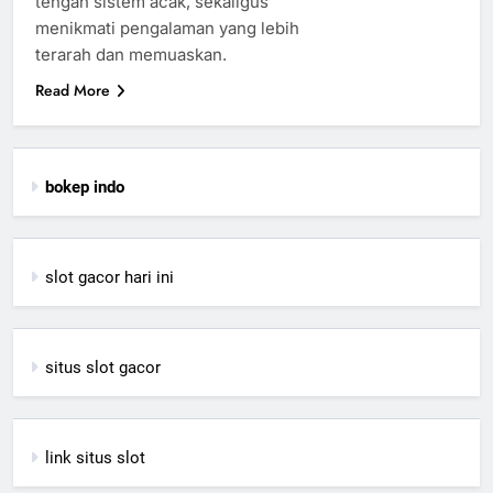
tengah sistem acak, sekaligus
menikmati pengalaman yang lebih
terarah dan memuaskan.
Read More
bokep indo
slot gacor hari ini
situs slot gacor
link situs slot