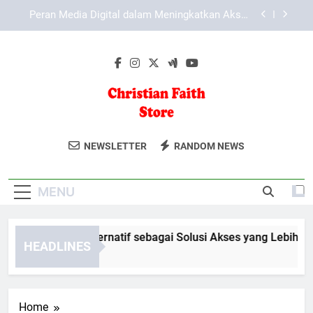
Peran Media Digital dalam Meningkatkan Akses
Skip
Informasi Global
to
Login Tiara4D dan Cara Mengatasi Kendala Akses
content
Akun Pengguna
Sistem Monitoring Performa pada Lebah4D:
Strategi Menjaga Stabilitas dan Keandalan
Platform
LAE138 Link Alternatif sebagai Solusi Akses yang
Lebih Fleksibel dan Aman
Christian Faith
Peran Media Digital dalam Meningkatkan Akses
Temukan Berbagai Produk Inspiratif
Informasi Global
NEWSLETTER
RANDOM NEWS
Store
Yang Mendukung Iman Kristen Anda Di
Login Tiara4D dan Cara Mengatasi Kendala Akses
Akun Pengguna
Christian Faith Store.
MENU
Sistem Monitoring Performa pada Lebah4D:
Strategi Menjaga Stabilitas dan Keandalan
Platform
LAE138 Link Alternatif sebagai Solusi Akses yang Lebih Flek
HEADLINES
3 Months Ago
Home