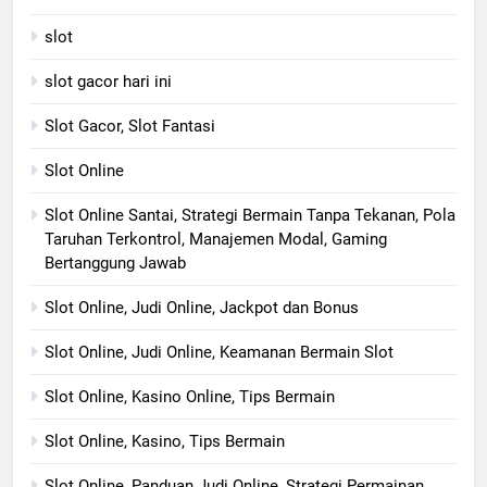
slot
slot gacor hari ini
Slot Gacor, Slot Fantasi
Slot Online
Slot Online Santai, Strategi Bermain Tanpa Tekanan, Pola
Taruhan Terkontrol, Manajemen Modal, Gaming
Bertanggung Jawab
Slot Online, Judi Online, Jackpot dan Bonus
Slot Online, Judi Online, Keamanan Bermain Slot
Slot Online, Kasino Online, Tips Bermain
Slot Online, Kasino, Tips Bermain
Slot Online, Panduan Judi Online, Strategi Permainan