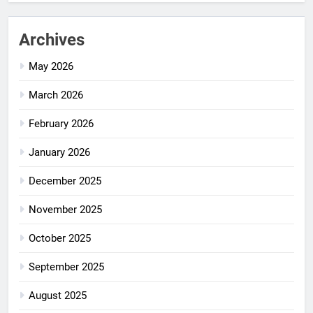
Archives
May 2026
March 2026
February 2026
January 2026
December 2025
November 2025
October 2025
September 2025
August 2025