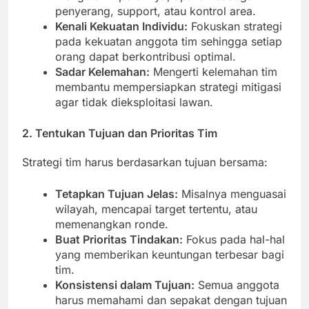
penyerang, support, atau kontrol area.
Kenali Kekuatan Individu:
Fokuskan strategi
pada kekuatan anggota tim sehingga setiap
orang dapat berkontribusi optimal.
Sadar Kelemahan:
Mengerti kelemahan tim
membantu mempersiapkan strategi mitigasi
agar tidak dieksploitasi lawan.
2. Tentukan Tujuan dan Prioritas Tim
Strategi tim harus berdasarkan tujuan bersama:
Tetapkan Tujuan Jelas:
Misalnya menguasai
wilayah, mencapai target tertentu, atau
memenangkan ronde.
Buat Prioritas Tindakan:
Fokus pada hal-hal
yang memberikan keuntungan terbesar bagi
tim.
Konsistensi dalam Tujuan:
Semua anggota
harus memahami dan sepakat dengan tujuan