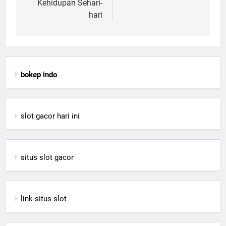
Kehidupan Sehari-
hari
bokep indo
slot gacor hari ini
situs slot gacor
link situs slot