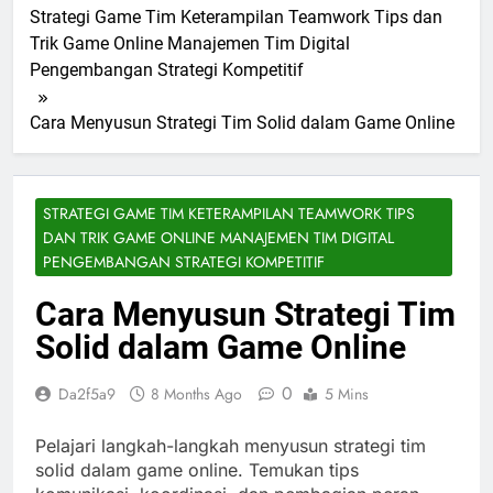
Strategi Game Tim Keterampilan Teamwork Tips dan
Trik Game Online Manajemen Tim Digital
Pengembangan Strategi Kompetitif
Cara Menyusun Strategi Tim Solid dalam Game Online
STRATEGI GAME TIM KETERAMPILAN TEAMWORK TIPS
DAN TRIK GAME ONLINE MANAJEMEN TIM DIGITAL
PENGEMBANGAN STRATEGI KOMPETITIF
Cara Menyusun Strategi Tim
Solid dalam Game Online
0
Da2f5a9
8 Months Ago
5 Mins
Pelajari langkah-langkah menyusun strategi tim
solid dalam game online. Temukan tips