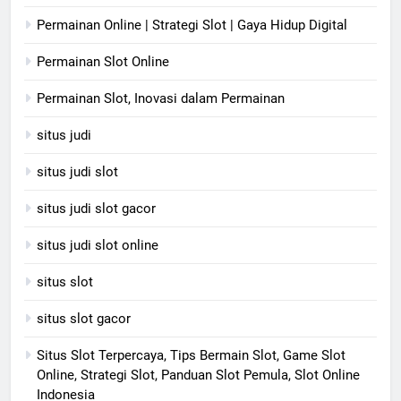
Permainan Online | Strategi Slot | Gaya Hidup Digital
Permainan Slot Online
Permainan Slot, Inovasi dalam Permainan
situs judi
situs judi slot
situs judi slot gacor
situs judi slot online
situs slot
situs slot gacor
Situs Slot Terpercaya, Tips Bermain Slot, Game Slot
Online, Strategi Slot, Panduan Slot Pemula, Slot Online
Indonesia