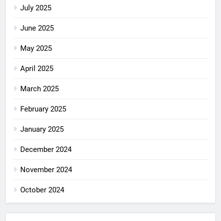
July 2025
June 2025
May 2025
April 2025
March 2025
February 2025
January 2025
December 2024
November 2024
October 2024