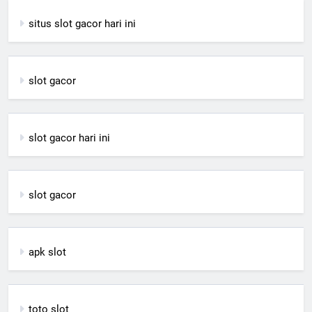
situs slot gacor hari ini
slot gacor
slot gacor hari ini
slot gacor
apk slot
toto slot