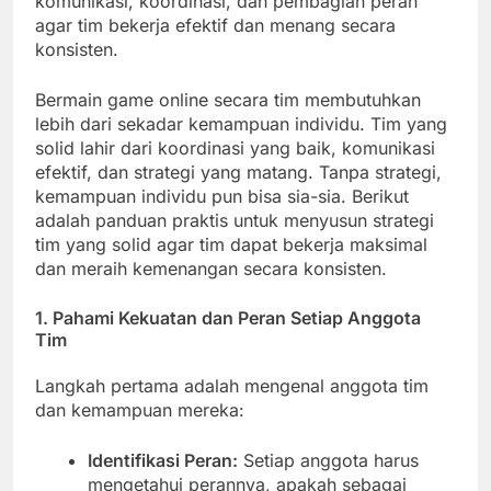
komunikasi, koordinasi, dan pembagian peran
agar tim bekerja efektif dan menang secara
konsisten.
Bermain game online secara tim membutuhkan
lebih dari sekadar kemampuan individu. Tim yang
solid lahir dari koordinasi yang baik, komunikasi
efektif, dan strategi yang matang. Tanpa strategi,
kemampuan individu pun bisa sia-sia. Berikut
adalah panduan praktis untuk menyusun strategi
tim yang solid agar tim dapat bekerja maksimal
dan meraih kemenangan secara konsisten.
1. Pahami Kekuatan dan Peran Setiap Anggota
Tim
Langkah pertama adalah mengenal anggota tim
dan kemampuan mereka:
Identifikasi Peran:
Setiap anggota harus
mengetahui perannya, apakah sebagai