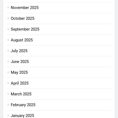
November 2025
October 2025
September 2025
August 2025
July 2025
June 2025
May 2025
April 2025
March 2025
February 2025
January 2025