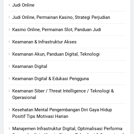
Judi Online
Judi Online, Permainan Kasino, Strategi Perjudian
Kasino Online, Permainan Slot, Panduan Judi
Keamanan & Infrastruktur Akses
Keamanan Akun, Panduan Digital, Teknologi
Keamanan Digital
Keamanan Digital & Edukasi Pengguna
Keamanan Siber / Threat Intelligence / Teknologi &
Operasional
Kesehatan Mental Pengembangan Diri Gaya Hidup
Positif Tips Motivasi Harian
Manajemen Infrastruktur Digital, Optimalisasi Performa