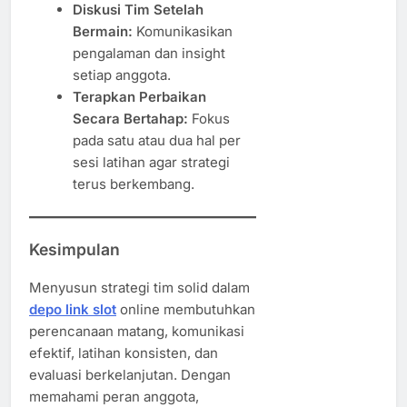
Diskusi Tim Setelah
Bermain:
Komunikasikan
pengalaman dan insight
setiap anggota.
Terapkan Perbaikan
Secara Bertahap:
Fokus
pada satu atau dua hal per
sesi latihan agar strategi
terus berkembang.
Kesimpulan
Menyusun strategi tim solid dalam
depo link slot
online membutuhkan
perencanaan matang, komunikasi
efektif, latihan konsisten, dan
evaluasi berkelanjutan. Dengan
memahami peran anggota,