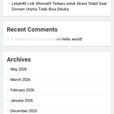
Lebah4D Link Alternatif Terbaru untuk Akses Stabil Saat
Domain Utama Tidak Bisa Dibuka
Recent Comments
A WordPress Commenter
on
Hello world!
Archives
May 2026
March 2026
February 2026
January 2026
December 2025