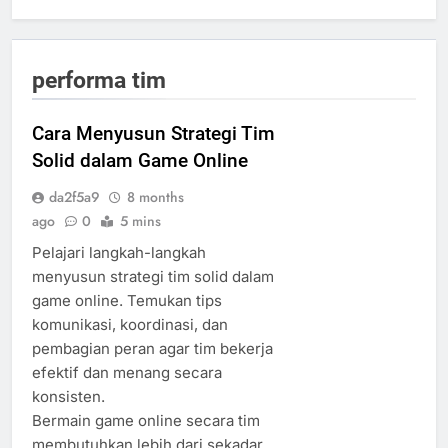
performa tim
Cara Menyusun Strategi Tim
Solid dalam Game Online
da2f5a9
8 months
ago
0
5 mins
Pelajari langkah-langkah
menyusun strategi tim solid dalam
game online. Temukan tips
komunikasi, koordinasi, dan
pembagian peran agar tim bekerja
efektif dan menang secara
konsisten.
Bermain game online secara tim
membutuhkan lebih dari sekadar