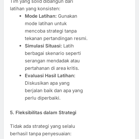
Tim yang solid dibangun dari
latihan yang konsisten:
Mode Latihan:
Gunakan
mode latihan untuk
mencoba strategi tanpa
tekanan pertandingan resmi.
Simulasi Situasi:
Latih
berbagai skenario seperti
serangan mendadak atau
pertahanan di area kritis.
Evaluasi Hasil Latihan:
Diskusikan apa yang
berjalan baik dan apa yang
perlu diperbaiki.
5. Fleksibilitas dalam Strategi
Tidak ada strategi yang selalu
berhasil tanpa penyesuaian: