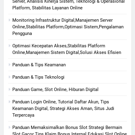
Server, Analisis Kinerja Sistem, Teknologi & Operasional
Platform, Stabilitas Layanan Online
Monitoring Infrastruktur Digital,Manajemen Server
Online,Stabilitas Platform,Optimasi Sistem,Pengalaman
Pengguna
Optimasi Kecepatan Akses,Stabilitas Platform
Online,Manajemen Sistem Digital,Solusi Akses Efisien
Panduan & Tips Keamanan
Panduan & Tips Teknologi
Panduan Game, Slot Online, Hiburan Digital
Panduan Login Online, Tutorial Daftar Akun, Tips
Keamanan Digital, Strategi Akses Aman, Situs Judi
Terpercaya
Panduan Memaksimalkan Bonus Slot Strategi Bermain
Slot Gacor Tips Klaim Bonus Internal Edukasi Slot Online