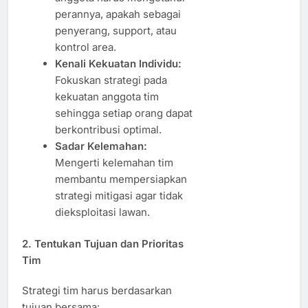
perannya, apakah sebagai
penyerang, support, atau
kontrol area.
Kenali Kekuatan Individu:
Fokuskan strategi pada
kekuatan anggota tim
sehingga setiap orang dapat
berkontribusi optimal.
Sadar Kelemahan:
Mengerti kelemahan tim
membantu mempersiapkan
strategi mitigasi agar tidak
dieksploitasi lawan.
2. Tentukan Tujuan dan Prioritas
Tim
Strategi tim harus berdasarkan
tujuan bersama: