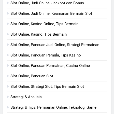
Slot Online, Judi Online, Jackpot dan Bonus
Slot Online, Judi Online, Keamanan Bermain Slot
Slot Online, Kasino Online, Tips Bermain
Slot Online, Kasino, Tips Bermain
Slot Online, Panduan Judi Online, Strategi Permainan
Slot Online, Panduan Pemula, Tips Kasino
Slot Online, Panduan Permainan, Casino Online
Slot Online, Panduan Slot
Slot Online, Strategi Slot, Tips Bermain Slot
Strategi & Analisis
Strategi & Tips, Permainan Online, Teknologi Game