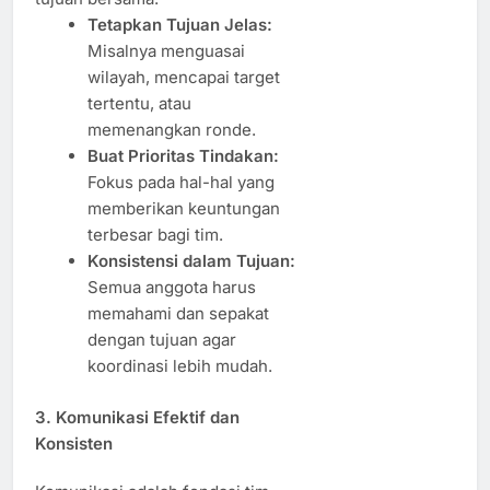
Tetapkan Tujuan Jelas:
Misalnya menguasai
wilayah, mencapai target
tertentu, atau
memenangkan ronde.
Buat Prioritas Tindakan:
Fokus pada hal-hal yang
memberikan keuntungan
terbesar bagi tim.
Konsistensi dalam Tujuan:
Semua anggota harus
memahami dan sepakat
dengan tujuan agar
koordinasi lebih mudah.
3. Komunikasi Efektif dan
Konsisten