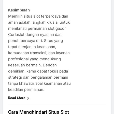
Kesimpulan
Memilih situs slot terpercaya dan
aman adalah langkah krusial untuk
menikmati permainan slot gacor
Corlaslot dengan nyaman dan
penuh percaya diri. Situs yang
tepat menjamin keamanan,
kemudahan transaksi, dan layanan
profesional yang mendukung
keseruan bermain. Dengan
demikian, kamu dapat fokus pada
strategi dan pengalaman bermain
tanpa khawatir soal keamanan atau
keadilan permainan.
Read More
Cara Menghindari Situs Slot