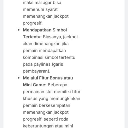
maksimal agar bisa
memenuhi syarat
memenangkan jackpot
progresif.
Mendapatkan Simbol
Tertentu:
Biasanya, jackpot
akan dimenangkan jika
pemain mendapatkan
kombinasi simbol tertentu
pada paylines (garis
pembayaran).
Melalui Fitur Bonus atau
Mini Game:
Beberapa
permainan slot memiliki fitur
khusus yang memungkinkan
pemain berkesempatan
memenangkan jackpot
progresif, seperti roda
keberuntungan atau mini