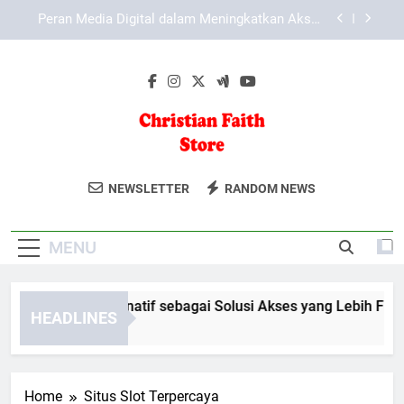
Skip
Login Tiara4D dan Cara Mengatasi Kendala Akses
to
Akun Pengguna
content
Sistem Monitoring Performa pada Lebah4D:
Strategi Menjaga Stabilitas dan Keandalan
Platform
LAE138 Link Alternatif sebagai Solusi Akses yang
Lebih Fleksibel dan Aman
Peran Media Digital dalam Meningkatkan Akses
Informasi Global
Christian Faith
Temukan Berbagai Produk Inspiratif
Login Tiara4D dan Cara Mengatasi Kendala Akses
NEWSLETTER
RANDOM NEWS
Akun Pengguna
Store
Yang Mendukung Iman Kristen Anda Di
Sistem Monitoring Performa pada Lebah4D:
Christian Faith Store.
Strategi Menjaga Stabilitas dan Keandalan
MENU
Platform
E138 Link Alternatif sebagai Solusi Akses yang Lebih Fleksib
HEADLINES
onths Ago
Home
Situs Slot Terpercaya