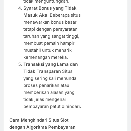
tidak menguntungkan.
Syarat Bonus yang Tidak
Masuk Akal
Beberapa situs
menawarkan bonus besar
tetapi dengan persyaratan
taruhan yang sangat tinggi,
membuat pemain hampir
mustahil untuk menarik
kemenangan mereka.
Transaksi yang Lama dan
Tidak Transparan
Situs
yang sering kali menunda
proses penarikan atau
memberikan alasan yang
tidak jelas mengenai
pembayaran patut dihindari.
Cara Menghindari Situs Slot
dengan Algoritma Pembayaran