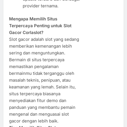
provider ternama.
Mengapa Memilih Situs
Terpercaya Penting untuk Slot
Gacor Corlaslot?
Slot gacor adalah slot yang sedang
memberikan kemenangan lebih
sering dan menguntungkan.
Bermain di situs terpercaya
memastikan pengalaman
bermainmu tidak terganggu oleh
masalah teknis, penipuan, atau
keamanan yang lemah. Selain itu,
situs terpercaya biasanya
menyediakan fitur demo dan
panduan yang membantu pemain
mengenal dan menguasai slot
gacor dengan lebih baik.