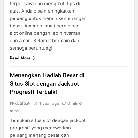
terpercaya dan mengikuti tips di
atas, Anda bisa meningkatkan
peluang untuk meraih kemenangan
besar dan menikmati permainan
slot online dengan lebih nyaman
dan aman. Selamat bermain dan
semoga beruntung!
Read More
Menangkan Hadiah Besar di
Situs Slot dengan Jackpot
Progresif Terbaik!
da2f5a9
1 year ago
0
6
mins
Temukan situs slot dengan jackpot
progresif yang menawarkan
peluang menang besar dan