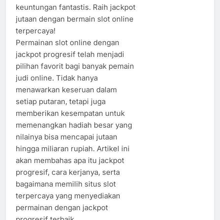
keuntungan fantastis. Raih jackpot
jutaan dengan bermain slot online
terpercaya!
Permainan slot online dengan
jackpot progresif telah menjadi
pilihan favorit bagi banyak pemain
judi online. Tidak hanya
menawarkan keseruan dalam
setiap putaran, tetapi juga
memberikan kesempatan untuk
memenangkan hadiah besar yang
nilainya bisa mencapai jutaan
hingga miliaran rupiah. Artikel ini
akan membahas apa itu jackpot
progresif, cara kerjanya, serta
bagaimana memilih situs slot
terpercaya yang menyediakan
permainan dengan jackpot
progresif terbaik.