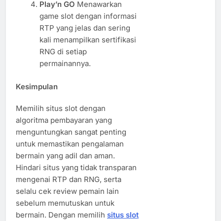
Play’n GO
Menawarkan
game slot dengan informasi
RTP yang jelas dan sering
kali menampilkan sertifikasi
RNG di setiap
permainannya.
Kesimpulan
Memilih situs slot dengan
algoritma pembayaran yang
menguntungkan sangat penting
untuk memastikan pengalaman
bermain yang adil dan aman.
Hindari situs yang tidak transparan
mengenai RTP dan RNG, serta
selalu cek review pemain lain
sebelum memutuskan untuk
bermain. Dengan memilih
situs slot