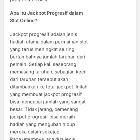
Apa Itu Jackpot Progresif dalam
Slot Online?
Jackpot progresif adalah jenis
hadiah utama dalam permainan slot
yang terus meningkat seiring
bertambahnya jumlah taruhan dari
pemain. Setiap kali seseorang
memasang taruhan, sebagian kecil
dari taruhan tersebut akan
ditambahkan ke total jackpot. Inilah
yang membuat jackpot progresif
bisa mencapai jumlah yang sangat
besar. Tidak jarang, pemenang
jackpot progresif bisa meraih
hadiah yang mengubah hidup
mereka dalam sekejap.
Pada umumnya, ada dua jenis