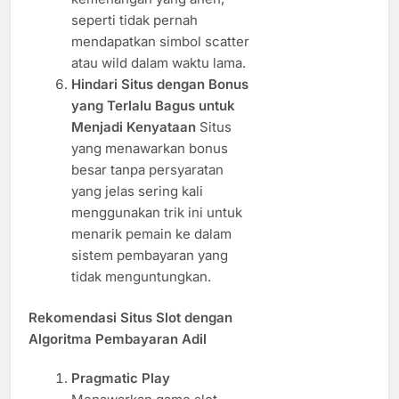
seperti tidak pernah
mendapatkan simbol scatter
atau wild dalam waktu lama.
Hindari Situs dengan Bonus
yang Terlalu Bagus untuk
Menjadi Kenyataan
Situs
yang menawarkan bonus
besar tanpa persyaratan
yang jelas sering kali
menggunakan trik ini untuk
menarik pemain ke dalam
sistem pembayaran yang
tidak menguntungkan.
Rekomendasi Situs Slot dengan
Algoritma Pembayaran Adil
Pragmatic Play