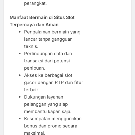
perangkat.
Manfaat Bermain di Situs Slot
Terpercaya dan Aman
Pengalaman bermain yang
lancar tanpa gangguan
teknis.
Perlindungan data dan
transaksi dari potensi
penipuan.
Akses ke berbagai slot
gacor dengan RTP dan fitur
terbaik.
Dukungan layanan
pelanggan yang siap
membantu kapan saja.
Kesempatan menggunakan
bonus dan promo secara
maksimal.