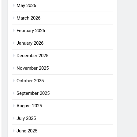
May 2026
March 2026
February 2026
January 2026
December 2025
November 2025
October 2025
September 2025
August 2025
July 2025
June 2025