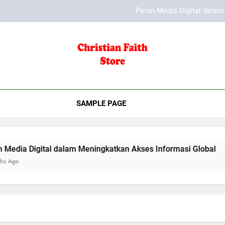
Peran Media Digital dalam
Login Tiara4D dan Cara Me
Sistem Monitoring Performa pada Lebah4D: Strategi Menj
istian Faith Store
LAE138 Link Alternatif sebagai Solus
rbagai Produk Inspiratif Yang Mendukung Iman Kristen Anda Di
Peran Media Digital dalam
SAMPLE PAGE
Login Tiara4D dan Cara Me
Sistem Monitoring Performa pada Lebah4D: Strategi Menj
tal dalam Meningkatkan Akses Informasi Global
Login T
5 Months