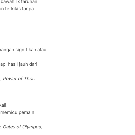
bawah 1x taruhan.
n terkikis tanpa
nangan signifikan atau
pi hasil jauh dari
s
,
Power of Thor
.
ali.
li memicu pemain
:
Gates of Olympus
,