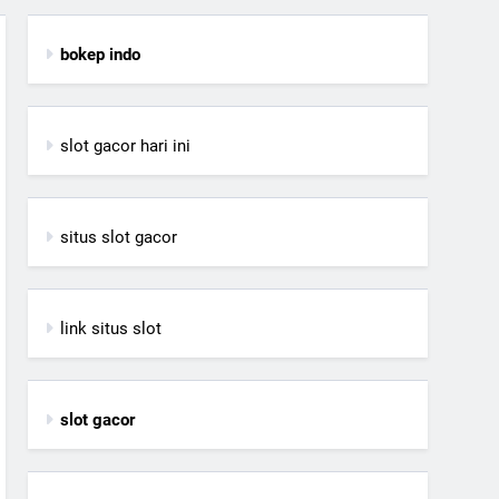
bokep indo
slot gacor hari ini
situs slot gacor
link situs slot
slot gacor