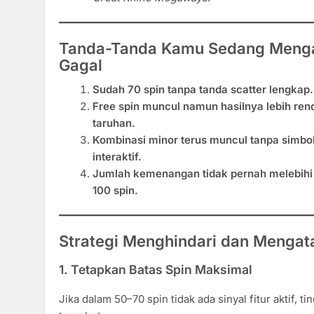
Tanda-Tanda Kamu Sedang Menga
Gagal
Sudah 70 spin tanpa tanda scatter lengkap.
Free spin muncul namun hasilnya lebih rend
taruhan.
Kombinasi minor terus muncul tanpa simbol 
interaktif.
Jumlah kemenangan tidak pernah melebihi
100 spin.
Strategi Menghindari dan Mengata
1. Tetapkan Batas Spin Maksimal
Jika dalam 50–70 spin tidak ada sinyal fitur aktif, t