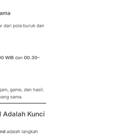
Lama
r dari pola buruk dan
00 WIB
dan
00.30–
jam, game, dan hasil.
 yang sama.
l Adalah Kunci
and
adalah langkah