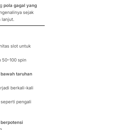
ng
pola gagal yang
ngenalinya sejak
lanjut.
itas slot untuk
 50–100 spin
 bawah taruhan
erjadi berkali-kali
seperti pengali
k
berpotensi
n.