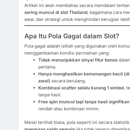
Artikel ini akan membahas secara mendalam tenta
sering muncul di slot Thailand
, bagaimana cara me
awal, dan strategi untuk menghindari kerugian lebih 
Apa Itu Pola Gagal dalam Slot?
Pola gagal adalah istilah yang digunakan oleh komun
menggambarkan kondisi permainan yang:
Tidak menunjukkan sinyal fitur bonus
dalam
pertama.
Hanya menghasilkan kemenangan kecil (di
awal)
secara berulang.
Kombinasi scatter selalu kurang 1 simbol
, t
tanpa hasil.
Free spin muncul tapi tanpa hasil signifikan
rendah atau kombinasi minim.
Meski terlihat biasa, pola seperti ini secara statisti
menguras saldo pemain
jika tidak segera dihentika