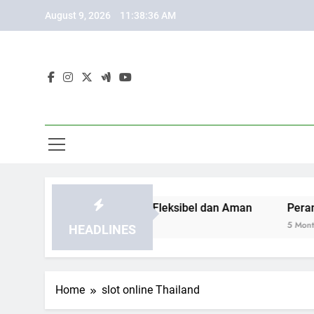
Skip
August 9, 2026
11:38:37 AM
to
content
Chr
Temukan Be
i Akses yang Lebih Fleksibel dan Aman
Peran Media Digi
5 Months Ago
HEADLINES
Home
slot online Thailand