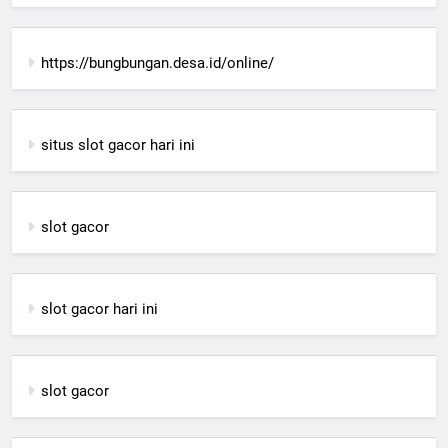
https://bungbungan.desa.id/online/
situs slot gacor hari ini
slot gacor
slot gacor hari ini
slot gacor