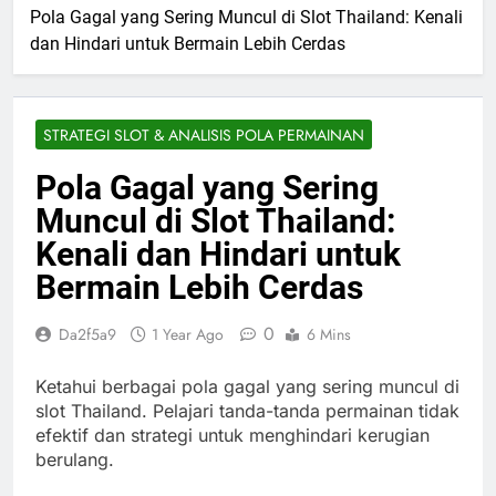
Pola Gagal yang Sering Muncul di Slot Thailand: Kenali
dan Hindari untuk Bermain Lebih Cerdas
STRATEGI SLOT & ANALISIS POLA PERMAINAN
Pola Gagal yang Sering
Muncul di Slot Thailand:
Kenali dan Hindari untuk
Bermain Lebih Cerdas
0
Da2f5a9
1 Year Ago
6 Mins
Ketahui berbagai pola gagal yang sering muncul di
slot Thailand. Pelajari tanda-tanda permainan tidak
efektif dan strategi untuk menghindari kerugian
berulang.