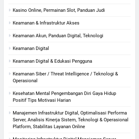
Kasino Online, Permainan Slot, Panduan Judi
Keamanan & Infrastruktur Akses
Keamanan Akun, Panduan Digital, Teknologi
Keamanan Digital
Keamanan Digital & Edukasi Pengguna
Keamanan Siber / Threat Intelligence / Teknologi &
Operasional
Kesehatan Mental Pengembangan Diri Gaya Hidup
Positif Tips Motivasi Harian
Manajemen Infrastruktur Digital, Optimalisasi Performa
Server, Analisis Kinerja Sistem, Teknologi & Operasional
Platform, Stabilitas Layanan Online