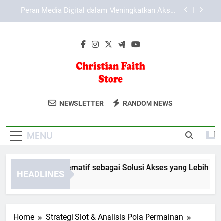
Informasi Global
Skip
Login Tiara4D dan Cara Mengatasi Kendala Akses
to
Akun Pengguna
content
Sistem Monitoring Performa pada Lebah4D:
Strategi Menjaga Stabilitas dan Keandalan
Platform
LAE138 Link Alternatif sebagai Solusi Akses yang
Lebih Fleksibel dan Aman
Peran Media Digital dalam Meningkatkan Akses
Informasi Global
Christian Faith
Temukan Berbagai Produk Inspiratif
Login Tiara4D dan Cara Mengatasi Kendala Akses
NEWSLETTER
RANDOM NEWS
Akun Pengguna
Store
Yang Mendukung Iman Kristen Anda Di
Christian Faith Store.
Sistem Monitoring Performa pada Lebah4D:
Strategi Menjaga Stabilitas dan Keandalan
MENU
Platform
LAE138 Link Alternatif sebagai Solusi Akses yang Lebih Fleks
HEADLINES
3 Months Ago
Home
Strategi Slot & Analisis Pola Permainan