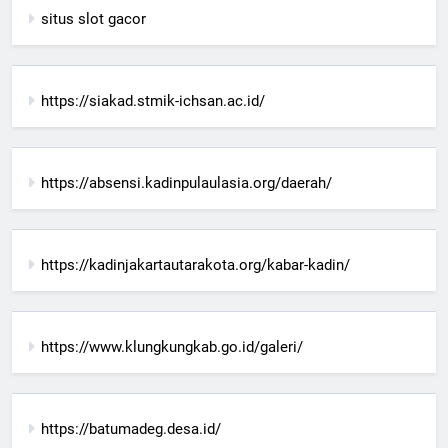
situs slot gacor
https://siakad.stmik-ichsan.ac.id/
https://absensi.kadinpulaulasia.org/daerah/
https://kadinjakartautarakota.org/kabar-kadin/
https://www.klungkungkab.go.id/galeri/
https://batumadeg.desa.id/