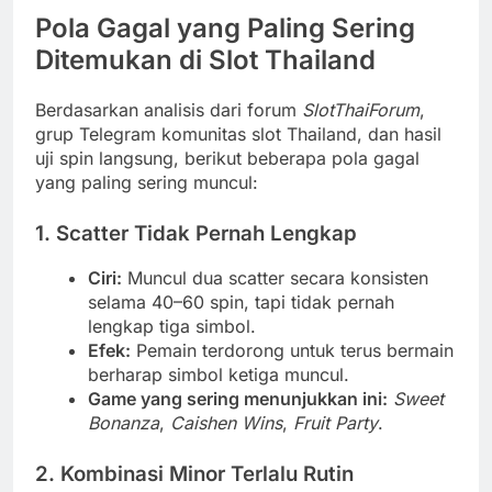
Pola Gagal yang Paling Sering
Ditemukan di Slot Thailand
Berdasarkan analisis dari forum
SlotThaiForum
,
grup Telegram komunitas slot Thailand, dan hasil
uji spin langsung, berikut beberapa pola gagal
yang paling sering muncul:
1. Scatter Tidak Pernah Lengkap
Ciri:
Muncul dua scatter secara konsisten
selama 40–60 spin, tapi tidak pernah
lengkap tiga simbol.
Efek:
Pemain terdorong untuk terus bermain
berharap simbol ketiga muncul.
Game yang sering menunjukkan ini:
Sweet
Bonanza
,
Caishen Wins
,
Fruit Party
.
2. Kombinasi Minor Terlalu Rutin