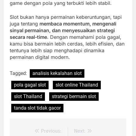
game dengan pola yang terbukti lebih stabil.
Slot bukan hanya permainan keberuntungan, tapi
juga tentang
membaca momentum, mengenali
sinyal permainan, dan menyesuaikan strategi
secara real-time
. Dengan memahami pola gagal,
kamu bisa bermain lebih cerdas, lebih efisien, dan
tentunya lebih siap menghadapi dinamika
permainan digital modern.
Tagged:
analisis kekalahan slot
pola gagal slot
slot online Thailand
slot Thailand
strategi bermain slot
tanda slot tidak gacor
Previous:
Next:
Post