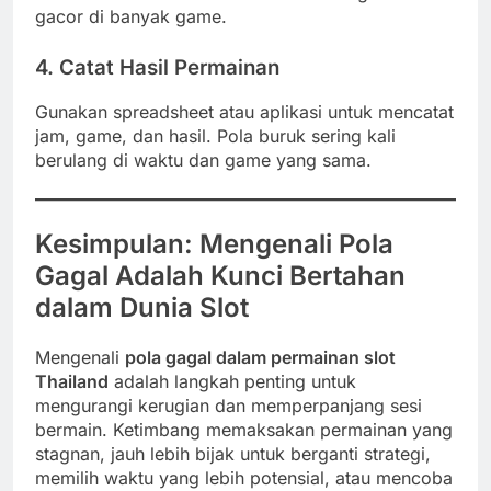
gacor di banyak game.
4. Catat Hasil Permainan
Gunakan spreadsheet atau aplikasi untuk mencatat
jam, game, dan hasil. Pola buruk sering kali
berulang di waktu dan game yang sama.
Kesimpulan: Mengenali Pola
Gagal Adalah Kunci Bertahan
dalam Dunia Slot
Mengenali
pola gagal dalam permainan slot
Thailand
adalah langkah penting untuk
mengurangi kerugian dan memperpanjang sesi
bermain. Ketimbang memaksakan permainan yang
stagnan, jauh lebih bijak untuk berganti strategi,
memilih waktu yang lebih potensial, atau mencoba