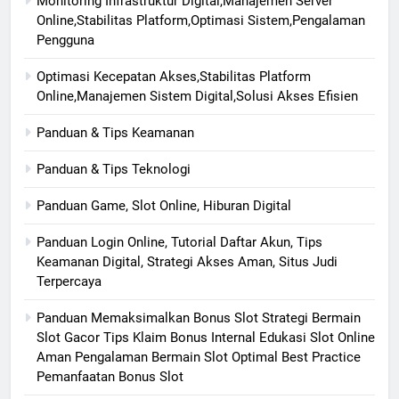
Monitoring Infrastruktur Digital,Manajemen Server
Online,Stabilitas Platform,Optimasi Sistem,Pengalaman
Pengguna
Optimasi Kecepatan Akses,Stabilitas Platform
Online,Manajemen Sistem Digital,Solusi Akses Efisien
Panduan & Tips Keamanan
Panduan & Tips Teknologi
Panduan Game, Slot Online, Hiburan Digital
Panduan Login Online, Tutorial Daftar Akun, Tips
Keamanan Digital, Strategi Akses Aman, Situs Judi
Terpercaya
Panduan Memaksimalkan Bonus Slot Strategi Bermain
Slot Gacor Tips Klaim Bonus Internal Edukasi Slot Online
Aman Pengalaman Bermain Slot Optimal Best Practice
Pemanfaatan Bonus Slot