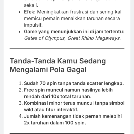
sekali.
Efek:
Meningkatkan frustrasi dan sering kali
memicu pemain menaikkan taruhan secara
impulsif.
Game yang menunjukkan ini di jam tertentu:
Gates of Olympus
,
Great Rhino Megaways
.
Tanda-Tanda Kamu Sedang
Mengalami Pola Gagal
Sudah 70 spin tanpa tanda scatter lengkap.
Free spin muncul namun hasilnya lebih
rendah dari 10x total taruhan.
Kombinasi minor terus muncul tanpa simbol
wild atau fitur interaktif.
Jumlah kemenangan tidak pernah melebihi
2x taruhan dalam 100 spin.