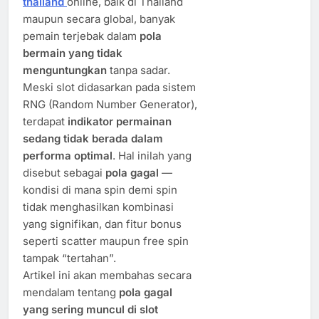
thailand
online, baik di Thailand
maupun secara global, banyak
pemain terjebak dalam
pola
bermain yang tidak
menguntungkan
tanpa sadar.
Meski slot didasarkan pada sistem
RNG (Random Number Generator),
terdapat
indikator permainan
sedang tidak berada dalam
performa optimal
. Hal inilah yang
disebut sebagai
pola gagal
—
kondisi di mana spin demi spin
tidak menghasilkan kombinasi
yang signifikan, dan fitur bonus
seperti scatter maupun free spin
tampak “tertahan”.
Artikel ini akan membahas secara
mendalam tentang
pola gagal
yang sering muncul di slot