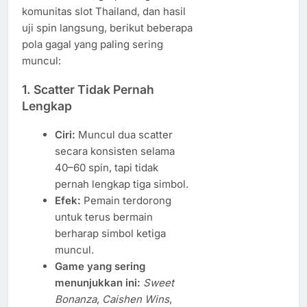
komunitas slot Thailand, dan hasil
uji spin langsung, berikut beberapa
pola gagal yang paling sering
muncul:
1. Scatter Tidak Pernah
Lengkap
Ciri:
Muncul dua scatter
secara konsisten selama
40–60 spin, tapi tidak
pernah lengkap tiga simbol.
Efek:
Pemain terdorong
untuk terus bermain
berharap simbol ketiga
muncul.
Game yang sering
menunjukkan ini:
Sweet
Bonanza
,
Caishen Wins
,