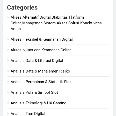
Categories
Akses Alternatif Digital,Stabilitas Platform
Online,Manajemen Sistem Akses,Solusi Konektivitas
Aman
Akses Fleksibel & Keamanan Digital
Aksesibilitas dan Keamanan Online
Analisis Data & Literasi Digital
Analisis Data & Manajemen Risiko
Analisis Permainan & Statistik Slot
Analisis Pola & Simbol Slot
Analisis Teknologi & UX Gaming
Analisis Tren Digital