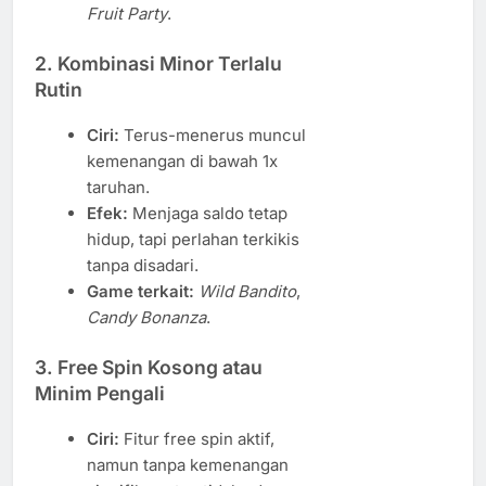
Fruit Party
.
2. Kombinasi Minor Terlalu
Rutin
Ciri:
Terus-menerus muncul
kemenangan di bawah 1x
taruhan.
Efek:
Menjaga saldo tetap
hidup, tapi perlahan terkikis
tanpa disadari.
Game terkait:
Wild Bandito
,
Candy Bonanza
.
3. Free Spin Kosong atau
Minim Pengali
Ciri:
Fitur free spin aktif,
namun tanpa kemenangan