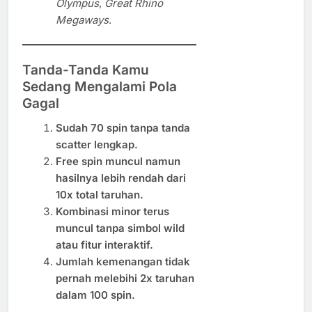
Olympus
,
Great Rhino
Megaways
.
Tanda-Tanda Kamu
Sedang Mengalami Pola
Gagal
Sudah 70 spin tanpa tanda
scatter lengkap.
Free spin muncul namun
hasilnya lebih rendah dari
10x total taruhan.
Kombinasi minor terus
muncul tanpa simbol wild
atau fitur interaktif.
Jumlah kemenangan tidak
pernah melebihi 2x taruhan
dalam 100 spin.