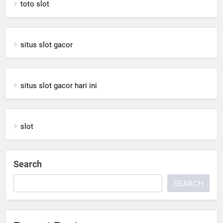
toto slot
situs slot gacor
situs slot gacor hari ini
slot
Search
SEARCH