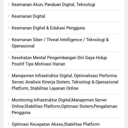
Keamanan Akun, Panduan Digital, Teknologi
Keamanan Digital
Keamanan Digital & Edukasi Pengguna
Keamanan Siber / Threat Intelligence / Teknologi &
Operasional
Kesehatan Mental Pengembangan Diri Gaya Hidup
Positif Tips Motivasi Harian
Manajemen Infrastruktur Digital, Optimalisasi Performa
Server, Analisis Kinerja Sistem, Teknologi & Operasional
Platform, Stabilitas Layanan Online
Monitoring Infrastruktur Digital,Manajemen Server
Online,Stabilitas Platform,Optimasi Sistem,Pengalaman
Pengguna
Optimasi Kecepatan Akses,Stabilitas Platform