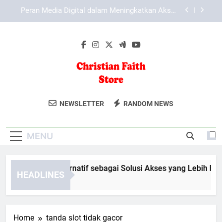
Skip
Login Tiara4D dan Cara Mengatasi Kendala Akses
to
Akun Pengguna
content
Sistem Monitoring Performa pada Lebah4D:
Strategi Menjaga Stabilitas dan Keandalan
Platform
LAE138 Link Alternatif sebagai Solusi Akses yang
Lebih Fleksibel dan Aman
Peran Media Digital dalam Meningkatkan Akses
Informasi Global
Christian Faith
Temukan Berbagai Produk Inspiratif
Login Tiara4D dan Cara Mengatasi Kendala Akses
NEWSLETTER
RANDOM NEWS
Akun Pengguna
Store
Yang Mendukung Iman Kristen Anda Di
Sistem Monitoring Performa pada Lebah4D:
Christian Faith Store.
Strategi Menjaga Stabilitas dan Keandalan
MENU
Platform
AE138 Link Alternatif sebagai Solusi Akses yang Lebih Fleksi
HEADLINES
 Months Ago
Home
tanda slot tidak gacor