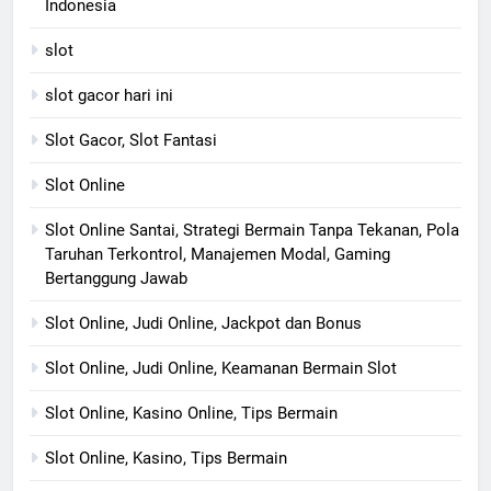
Indonesia
slot
slot gacor hari ini
Slot Gacor, Slot Fantasi
Slot Online
Slot Online Santai, Strategi Bermain Tanpa Tekanan, Pola
Taruhan Terkontrol, Manajemen Modal, Gaming
Bertanggung Jawab
Slot Online, Judi Online, Jackpot dan Bonus
Slot Online, Judi Online, Keamanan Bermain Slot
Slot Online, Kasino Online, Tips Bermain
Slot Online, Kasino, Tips Bermain