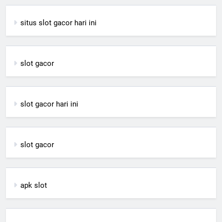
situs slot gacor hari ini
slot gacor
slot gacor hari ini
slot gacor
apk slot