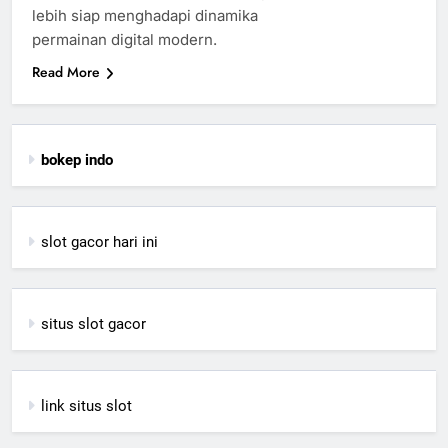
lebih siap menghadapi dinamika
permainan digital modern.
Read More
bokep indo
slot gacor hari ini
situs slot gacor
link situs slot