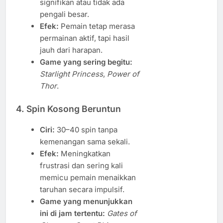
signifikan atau tidak ada
pengali besar.
Efek:
Pemain tetap merasa
permainan aktif, tapi hasil
jauh dari harapan.
Game yang sering begitu:
Starlight Princess
,
Power of
Thor
.
4. Spin Kosong Beruntun
Ciri:
30–40 spin tanpa
kemenangan sama sekali.
Efek:
Meningkatkan
frustrasi dan sering kali
memicu pemain menaikkan
taruhan secara impulsif.
Game yang menunjukkan
ini di jam tertentu:
Gates of